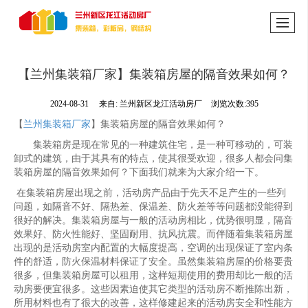
【兰州集装箱厂家​】集装箱房屋的隔音效果如何？
2024-08-31
来自:
兰州新区龙江活动房厂
浏览次数:395
【
兰州集装箱厂家
】集装箱房屋的隔音效果如何？
集装箱房是现在常见的一种建筑住宅，是一种可移动的，可装
卸式的建筑，由于其具有的特点，使其很受欢迎，很多人都会问集
装箱房屋的隔音效果如何？下面我们就来为大家介绍一下。
在集装箱房屋出现之前，活动房产品由于先天不足产生的一些列
问题，如隔音不好、隔热差、保温差、防火差等等问题都没能得到
很好的解决。集装箱房屋与一般的活动房相比，优势很明显，隔音
效果好、防火性能好、坚固耐用、抗风抗震。而伴随着集装箱房屋
出现的是活动房室内配置的大幅度提高，空调的出现保证了室内条
件的舒适，防火保温材料保证了安全。虽然集装箱房屋的价格要贵
很多，但集装箱房屋可以租用，这样短期使用的费用却比一般的活
动房要便宜很多。这些因素迫使其它类型的活动房不断推陈出新，
所用材料也有了很大的改善，这样修建起来的活动房安全和性能方