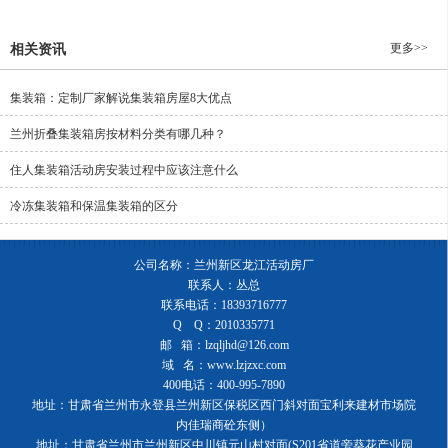
更多>>
相关资讯
集装箱：定制厂家解说集装箱房屋8大优点
兰州折叠集装箱房​按材料分类有哪几种？
住人集装箱活动房安装过程中应该注意什么
冷冻集装箱和保温集装箱的区分
公司名称：兰州新区龙江活动房厂
联系人：丛总
联系电话：18393716777
Q Q：2010335771
邮 箱：lzqljhd@126.com
域 名：www.lzjzxc.com
400电话：400-995-7890
地址：甘肃省兰州市永登县兰州新区保税区西门斜对面宝利来建材市场院
内佳瑞商砼东侧）
地址：甘肃省兰州市兰州新区中川镇元山村对面(S201省道旁葵花产业园