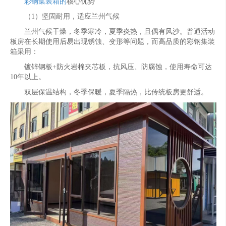
彩钢集装箱的
核心优势
（1）坚固耐用，适应兰州气候
兰州气候干燥，冬季寒冷，夏季炎热，且偶有风沙。普通活动
板房在长期使用后易出现锈蚀、变形等问题，而高品质的彩钢集装
箱采用：
镀锌钢板+防火岩棉夹芯板，抗风压、防腐蚀，使用寿命可达
10年以上。
双层保温结构，冬季保暖，夏季隔热，比传统板房更舒适。