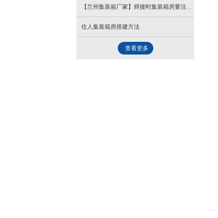
【兰州集装箱厂家​】焊接时集装箱房要注意什么？
住人集装箱房搭建方法
查看更多