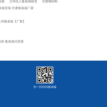
装箱
兰州住人集装箱租赁
甘肃钢结构
装箱安装-甘肃集装箱厂家
兰州集装箱【厂家】
箱房-集装箱式房屋
扫一扫访问移动端