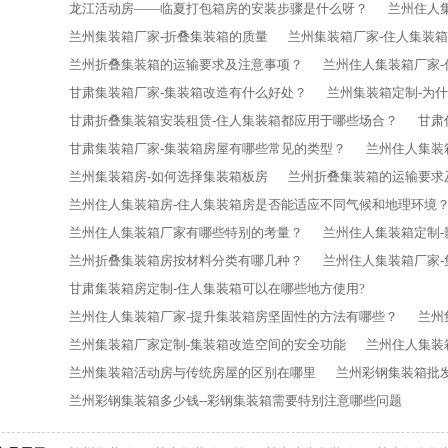
龙江活动房——临夏打包箱房的安装步骤是什么呀？
兰州住人
兰州集装箱厂家​-折叠集装箱的质量
兰州集装箱厂家​-住人集装
兰州折叠集装箱​的运输要求及注意事项？
兰州住人集装箱厂家​
甘肃集装箱厂家​-集装箱改造有什么好处？
兰州集装箱定制​-
甘肃折叠集装箱安装租赁​-住人集装箱都应用于哪些场合？
甘肃
甘肃集装箱厂家​-集装箱房屋有哪些常见的类型？
兰州住人集装
兰州集装箱房​-如何选择集装箱板房
兰州折叠集装箱​的运输要求
兰州住人集装箱房​-住人集装箱房是否能适应不同气候和地理环境
兰州住人集装箱厂家​有哪些特别的考量？
兰州住人集装箱定制​
兰州折叠集装箱房​按材料分类有哪几种？
兰州住人集装箱厂家​
甘肃集装箱房定制​-住人集装箱可以在哪些地方使用?
兰州住人集装箱厂家​-提升集装箱房坚固性的方法有哪些？
兰州
兰州集装箱厂家定制​-集装箱改造空间的安全功能
兰州住人集装
兰州集装箱活动房​与传统房屋的区别在哪里
兰州彩钢集装箱批发
兰州彩钢集装箱多少钱--彩钢集装箱需要特别注意哪些问题