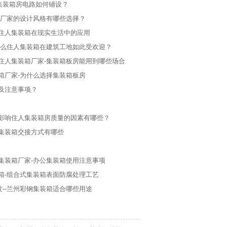
集装箱房​电路如何铺设？
箱厂家的设计风格有哪些选择？
-住人集装箱在现实生活中的应用
为什么住人集装箱在建筑工地如此受欢迎？
住人集装箱厂家​-集装箱板房能用到哪些场合
箱厂家​-为什么选择集装箱板房
及注意事项？
？
-影响住人集装箱房质量的因素有哪些？
-集装箱交接方式有哪些
集装箱厂家​-办公集装箱使用注意事项
箱​-组合式集装箱表面防腐处理工艺
--兰州彩钢集装箱适合哪些用途