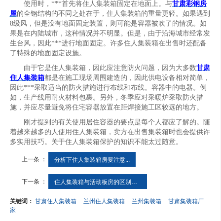
使用时，***首先将住人集装箱固定在地面上。与
甘肃
彩钢房
屋
的全钢结构的不同之处在于，住人集装箱的重量更轻。如果遇到
8
级风，但是没有地面固定装置，则可能是容器被吹了的情况。如
果是在内陆城市，这种情况并不明显。但是，由于沿海城市经常发
生台风，因此***进行地面固定。许多住人集装箱在出售时还配备
了特殊的地面固定设施。
由于它是住人集装箱，因此应注意防火问题，因为大多数
甘肃
住人集装箱
都是在施工现场周围建造的，因此供电设备相对简单，
因此***采取适当的防火措施进行布线和布线。容器中的电器。例
如，生产线用耐火材料包裹。另外，冬季应对采暖炉采取防火措
施，并应尽量避免将住宅容器放置在距焊接施工区较远的地方。
刚才提到的有关使用居住容器的要点是每个人都应了解的。随
着越来越多的人使用住人集装箱，卖方在出售集装箱时也会提供许
多实用技巧。关于住人集装箱保护的知识不能太过随意。
上一条 ：
分析下住人集装箱房要注意...
下一条 ：
住人集装箱与活动板房的区别对比
关键词：
甘肃住人集装箱
兰州住人集装箱
兰州集装箱
甘肃集装箱厂
家