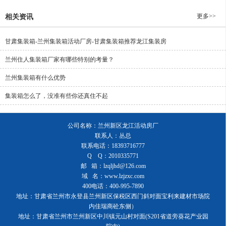
更多>>
相关资讯
甘肃集装箱-兰州集装箱活动厂房-甘肃集装箱推荐龙江集装房
兰州住人集装箱厂家​有哪些特别的考量？
兰州集装箱有什么优势
集装箱怎么了，没准有些你还真住不起
公司名称：兰州新区龙江活动房厂
联系人：丛总
联系电话：18393716777
Q Q：2010335771
邮 箱：lzqljhd@126.com
域 名：www.lzjzxc.com
400电话：400-995-7890
地址：甘肃省兰州市永登县兰州新区保税区西门斜对面宝利来建材市场院
内佳瑞商砼东侧）
地址：甘肃省兰州市兰州新区中川镇元山村对面(S201省道旁葵花产业园